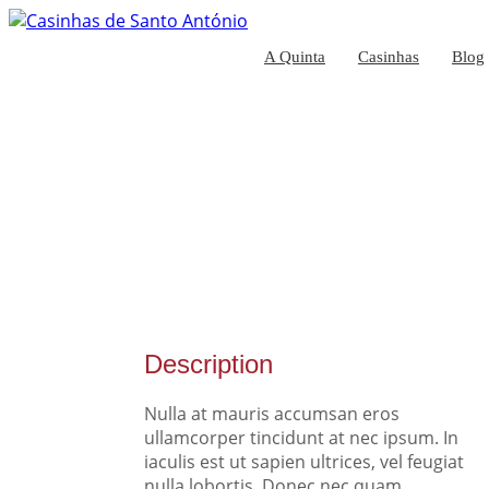
A Quinta
Casinhas
Blog
Description
Nulla at mauris accumsan eros
ullamcorper tincidunt at nec ipsum. In
iaculis est ut sapien ultrices, vel feugiat
nulla lobortis. Donec nec quam