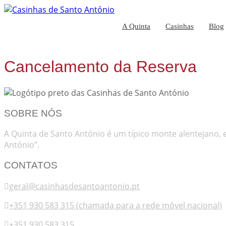
A Quinta
Casinhas
Blog
Cancelamento da Reserva
SOBRE NÓS
A Quinta de Santo António é um típico monte alentejano, 
António”.
CONTATOS
geral@casinhasdesantoantonio.pt
+351 930 583 315 (chamada para a rede móvel nacional)
+351 930 583 315