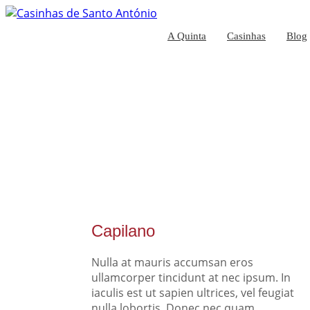
A Quinta
Casinhas
Blog
Capilano
Nulla at mauris accumsan eros
ullamcorper tincidunt at nec ipsum. In
iaculis est ut sapien ultrices, vel feugiat
nulla lobortis. Donec nec quam