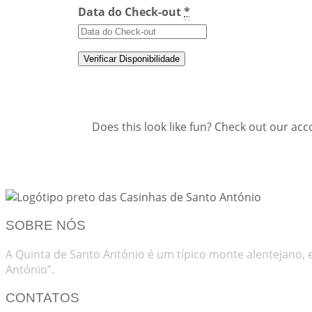
Data do Check-out
*
Does this look like fun? Check out our ac
Download Theme
SOBRE NÓS
A Quinta de Santo António é um típico monte alentejano, 
António”.
CONTATOS